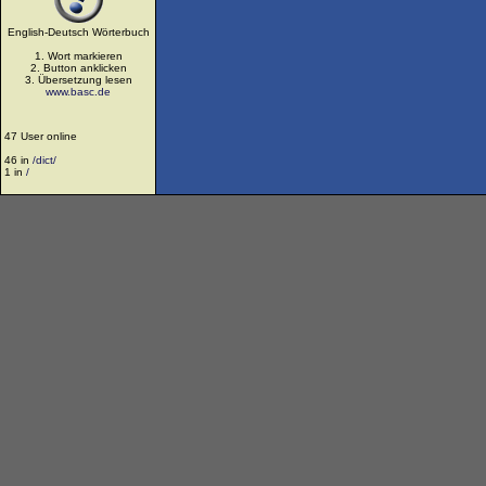
English-Deutsch Wörterbuch
1. Wort markieren
2. Button anklicken
3. Übersetzung lesen
www.basc.de
47 User online
46 in
/dict/
1 in
/