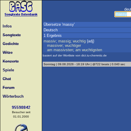
deu
Übersetze 'massy'
Infos
Deutsch
Songtexte
1 Ergebnis
massiv
;
massig
;
wuchtig
{adj}
Gedichte
massiver
;
wuchtiger
am
massivsten
;
am
wuchtigsten
Witze
basiert auf der Wortliste von dict.tu-chemnitz.de
Konzerte
Sonntag | 09.08.2026 - 18:19 Uhr | @722 beats | 0.040 sec
Spiele
Chat
Forum
Wörterbuch
Besucher seit
01.01.2000