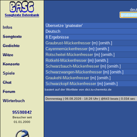
deu
Übersetze 'gnateater'
Infos
Deutsch
Songtexte
8 Ergebnisse
Graubrust-Mückenfresser
{m} [ornith.]
Gedichte
Cayennemückenfresser
{m} [ornith.]
Rotscheitel-Mückenfresser
{m} [ornith.]
Witze
Rotkehl-Mückenfresser
{m} [ornith.]
Konzerte
Schwarzbauch-Mückenfresser
{m} [ornith.]
Schwarzwangen-Mückenfresser
{m} [ornith.]
Spiele
Graukehl-Mückenfresser
{m} [ornith.]
Chat
Schwarzkopf-Mückenfresser
{m} [ornith.]
basiert auf der Wortliste von dict.tu-chemnitz.de
Forum
Donnerstag | 06.08.2026 - 16:26 Uhr | @643 beats | 0.034 sec
Wörterbuch
Besucher seit
01.01.2000