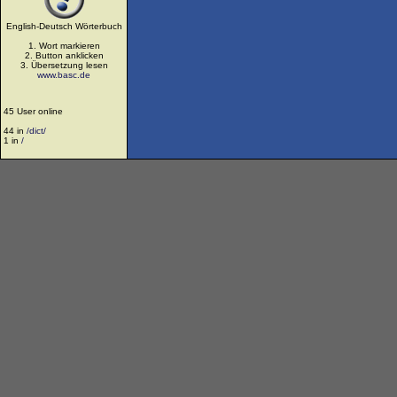
English-Deutsch Wörterbuch
1. Wort markieren
2. Button anklicken
3. Übersetzung lesen
www.basc.de
45 User online
44 in
/dict/
1 in
/