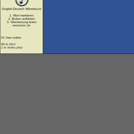
English-Deutsch Wörterbuch
1. Wort markieren
2. Button anklicken
3. Übersetzung lesen
www.basc.de
61 User online
60 in
/dict/
1 in
/index.php/