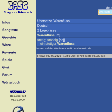
deu
Übersetze 'Warenfluss'
Infos
Deutsch
Songtexte
2 Ergebnisse
Warenfluss
{m}
Gedichte
stetig
;
ständig
{adj}
ein
stetiger
Warenfluss
Witze
basiert auf der Wortliste von dict.tu-chemnitz.de
Konzerte
Freitag | 07.08.2026 - 19:56 Uhr | @789 beats | 0.030 sec
Spiele
Chat
Forum
Wörterbuch
Besucher seit
01.01.2000