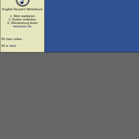
English-Deutsch Wörterbuch
1. Wort markieren
2. Button anklicken
3. Übersetzung lesen
www.basc.de
56 User online
56 in
/dict/