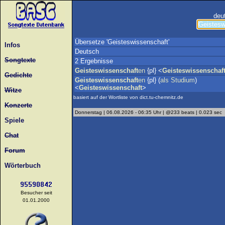
deu
Übersetze 'Geisteswissenschaft'
Infos
Deutsch
Songtexte
2 Ergebnisse
Geisteswissenschaft
en
{pl} <
Geisteswissenschaf
Gedichte
Geisteswissenschaft
en
{pl} (
als
Studium
)
<
Geisteswissenschaft
>
Witze
basiert auf der Wortliste von dict.tu-chemnitz.de
Konzerte
Donnerstag | 06.08.2026 - 06:35 Uhr | @233 beats | 0.023 sec
Spiele
Chat
Forum
Wörterbuch
Besucher seit
01.01.2000