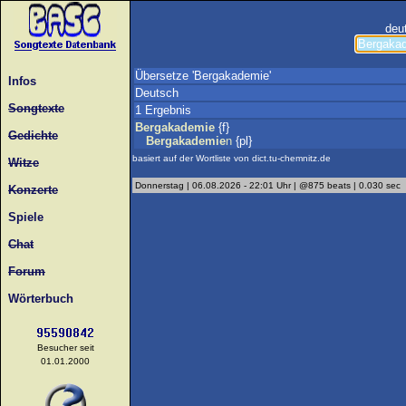
deu
Übersetze 'Bergakademie'
Infos
Deutsch
Songtexte
1 Ergebnis
Bergakademie
{f}
Gedichte
Bergakademie
n
{pl}
basiert auf der Wortliste von dict.tu-chemnitz.de
Witze
Donnerstag | 06.08.2026 - 22:01 Uhr | @875 beats | 0.030 sec
Konzerte
Spiele
Chat
Forum
Wörterbuch
Besucher seit
01.01.2000