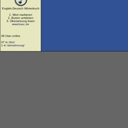
English-Deutsch Wörterbuch
1. Wort markieren
2. Button anklicken
3. Übersetzung lesen
www.basc.de
48 User online
47 in
/dict/
1 in
/abmahnung/