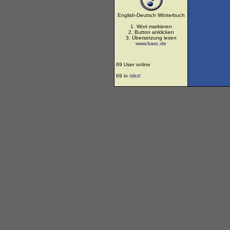
English-Deutsch Wörterbuch
1. Wort markieren
2. Button anklicken
3. Übersetzung lesen
www.basc.de
69 User online
69 in
/dict/