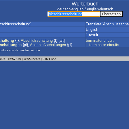
Wörterbuch
deutsch-english / english-deutsch
bschlussschaltung'
Translate 'Abschlussschal
English
1 result
haltung
{f};
Abschlußschaltung
{f} [alt]
terminator
circuit
schaltung
en
{pl};
Abschlußschaltungen
{pl}
terminator
circuits
ortliste von dict.tu-chemnitz.de
2026 - 15:57 Uhr | @623 beats | 0.024 sec