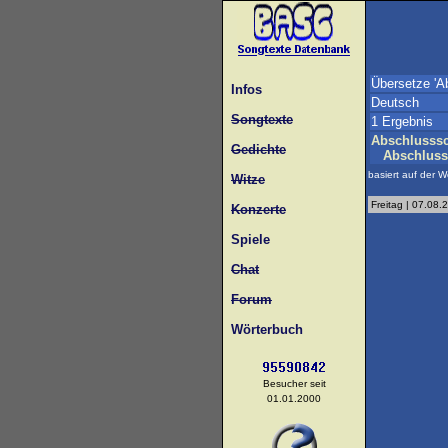
Übersetze 'A
Infos
Deutsch
Songtexte
1 Ergebnis
Abschlusssc
Gedichte
Abschluss
basiert auf der W
Witze
Freitag | 07.08.
Konzerte
Spiele
Chat
Forum
Wörterbuch
Besucher seit
01.01.2000