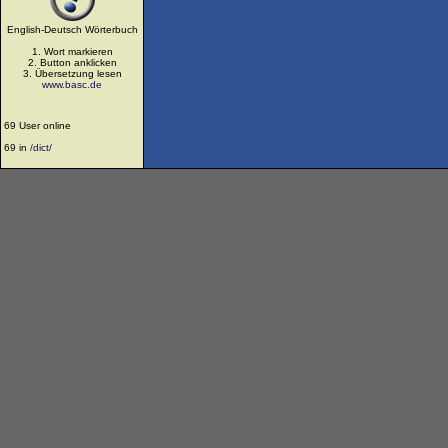
English-Deutsch Wörterbuch
1. Wort markieren
2. Button anklicken
3. Übersetzung lesen
www.basc.de
69 User online
69 in
/dict/