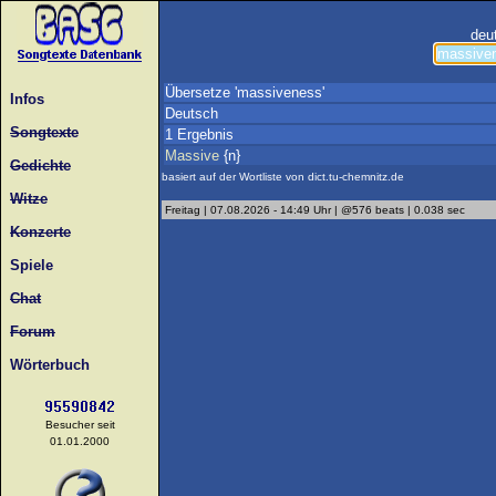
deu
Übersetze 'massiveness'
Infos
Deutsch
Songtexte
1 Ergebnis
Massive
{n}
Gedichte
basiert auf der Wortliste von dict.tu-chemnitz.de
Witze
Freitag | 07.08.2026 - 14:49 Uhr | @576 beats | 0.038 sec
Konzerte
Spiele
Chat
Forum
Wörterbuch
Besucher seit
01.01.2000