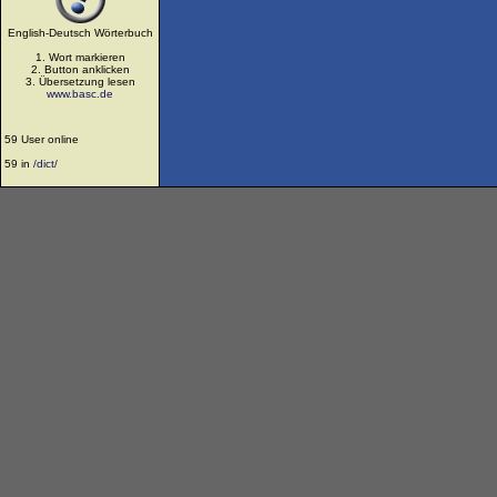
English-Deutsch Wörterbuch
1. Wort markieren
2. Button anklicken
3. Übersetzung lesen
www.basc.de
59 User online
59 in
/dict/