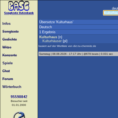
deu
Übersetze 'Kulturhaus'
Infos
Deutsch
Songtexte
1 Ergebnis
Kulturhaus
{n}
Gedichte
Kulturhäuser
{pl}
basiert auf der Wortliste von dict.tu-chemnitz.de
Witze
Samstag | 08.08.2026 - 17:17 Uhr | @678 beats | 0.031 sec
Konzerte
Spiele
Chat
Forum
Wörterbuch
Besucher seit
01.01.2000