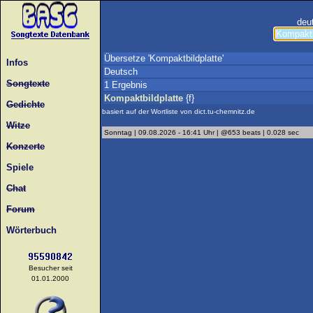
deu
Übersetze 'Kompaktbildplatte'
Infos
Deutsch
Songtexte
1 Ergebnis
Kompaktbildplatte
{f}
Gedichte
basiert auf der Wortliste von dict.tu-chemnitz.de
Witze
Sonntag | 09.08.2026 - 16:41 Uhr | @653 beats | 0.028 sec
Konzerte
Spiele
Chat
Forum
Wörterbuch
Besucher seit
01.01.2000