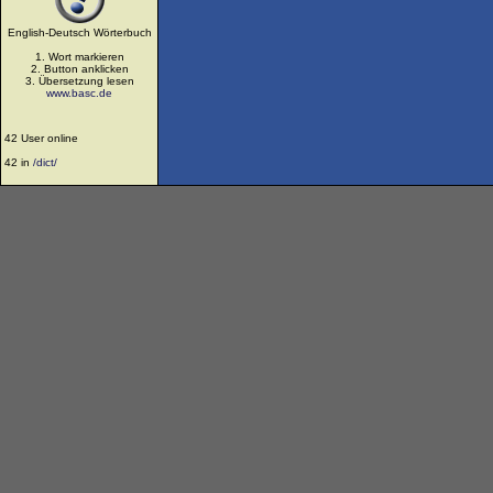
English-Deutsch Wörterbuch
1. Wort markieren
2. Button anklicken
3. Übersetzung lesen
www.basc.de
42 User online
42 in
/dict/